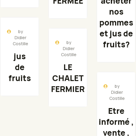
FERMEE
acheter
nos
pommes
et jus de
by
Didier
fruits?
by
Costille
Didier
jus
Costille
de
LE
fruits
CHALET
by
FERMIER
Didier
Costille
Etre
informé ,
vente ,